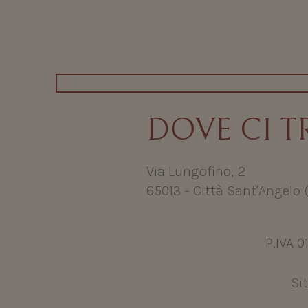
DOVE CI T
Via Lungofino, 2
65013 - Città Sant'Angelo 
P.IVA 
Si