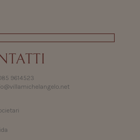
NTATTI
 085 9614523
fo@villamichelangelo.net
ocietari