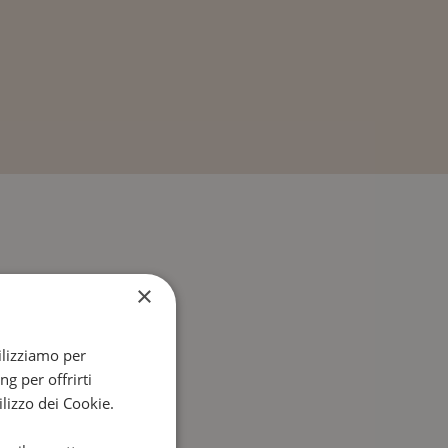
abattine
×
a a pioggia
tilizziamo per
 infusi
ng per offrirti
i
ilizzo dei Cookie.
e per laptop