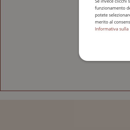
Se invece clicchi s
funzionamento del
potete selezionar
merito al consens
Informativa sulla