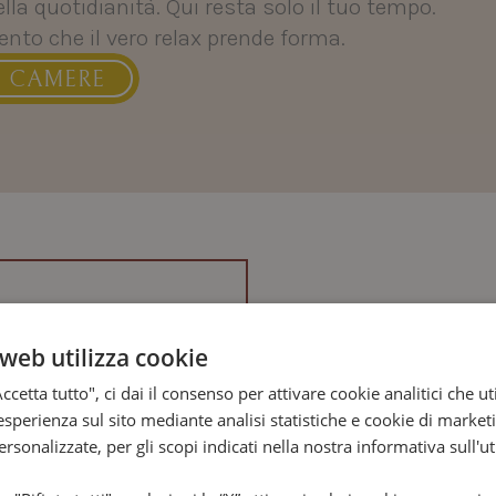
ella quotidianità. Qui resta solo il tuo tempo.
to che il vero relax prende forma.
E CAMERE
E CAMERE
Accappatoio e ci
Asciugacapelli
web utilizza cookie
Bagno con docci
ccetta tutto", ci dai il consenso per attivare cookie analitici che u
Bollitore con té e
esperienza sul sito mediante analisi statistiche e cookie di marketi
Carta dei cuscin
personalizzate, per gli scopi indicati nella nostra informativa sull'ut
Cassaforte anch