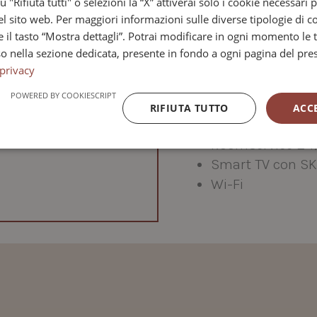
u "Rifiuta tutti" o selezioni la “X” attiverai solo i cookie necessari p
Climatizzazion
 sito web. Per maggiori informazioni sulle diverse tipologie di co
Courtesy set L'O
e il tasto “Mostra dettagli”. Potrai modificare in ogni momento le 
Domotica
o nella sezione dedicata, presente in fondo a ogni pagina del pre
Frigobar
 privacy
Insonorizzazion
POWERED BY COOKIESCRIPT
Lavanderia
RIFIUTA TUTTO
ACC
Portavaligie
Roomservice 24
Smart TV con S
Wi-Fi