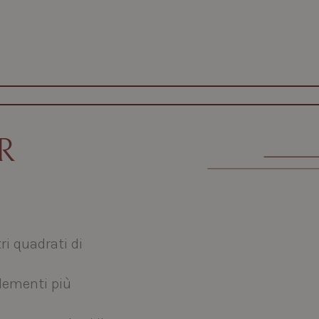
l. +39 085 9614523
|
Email info@villamichelangelo
R
i quadrati di
elementi più