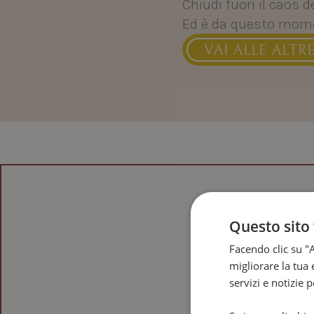
Chiudi fuori il caos d
Ed è da questo momen
VAI ALLE ALTR
VAI ALLE ALTR
Questo sito 
Facendo clic su "A
migliorare la tua 
servizi e notizie 