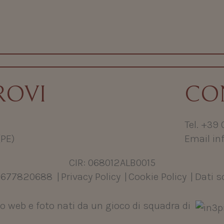
ROVI
CO
Tel. +39
(PE)
Email in
CIR: 068012ALB0015
01677820688
|
Privacy Policy
|
Cookie Policy
|
Dati s
to web e foto nati da un gioco di squadra di