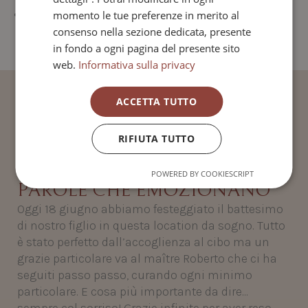
Wi-Fi
momento le tue preferenze in merito al
consenso nella sezione dedicata, presente
in fondo a ogni pagina del presente sito
web.
Informativa sulla privacy
ACCETTA TUTTO
RIFIUTA TUTTO
POWERED BY COOKIESCRIPT
PAROLE CHE EMOZIONANO
Oggi 18 giugno abbiamo festeggiato il battesimo
di nostro figlio in questa location da sogno. Tutto
è stato perfetto dall’accoglienza al cibo ma un
grazie particolare va al maître Roberto che ci ha
seguiti passo passo, curando ogni minimo
particolare. E cosa più importante da dire…