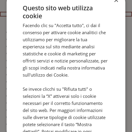
×
Questo sito web utilizza
cookie
Facendo clic su "Accetta tutto", ci dai il
Accappatoio e ciabattine
consenso per attivare cookie analitici che
Asciugacapelli
utilizziamo per migliorare la tua
Bagno con doccia a pioggia
esperienza sul sito mediante analisi
Bollitore con té e infusi
statistiche e cookie di marketing per
Carta dei cuscini
offrirti servizi e notizie personalizzate, per
Cassaforte anche per laptop
gli scopi indicati nella nostra informativa
Climatizzazione autonoma
sull'utilizzo dei Cookie.
Courtesy set L'Occitane
Domotica
Se invece clicchi su "Rifiuta tutti" o
Frigobar
selezioni la “X” attiverai solo i cookie
Insonorizzazione
necessari per il corretto funzionamento
Lavanderia
del sito web. Per maggiori informazioni
Portavaligie
sulle diverse tipologie di cookie utilizzate
Roomservice 24/7
potete selezionare il tasto “Mostra
Smart TV con SKY
dettagli”. Potrai modificare in ogni